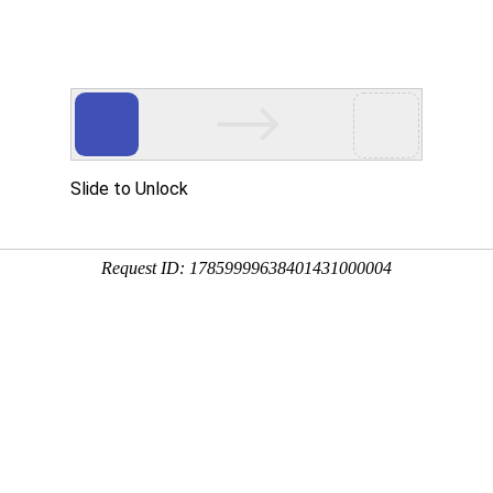
用
禽/鸡用
牛羊用
水产用
快问快答
清空