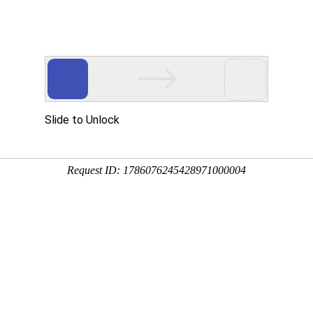
用
禽/鸡用
牛羊用
水产用
快问快答
清空