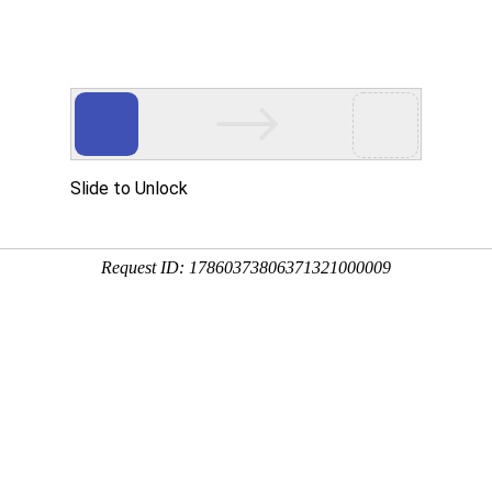
用
禽/鸡用
牛羊用
水产用
快问快答
清空