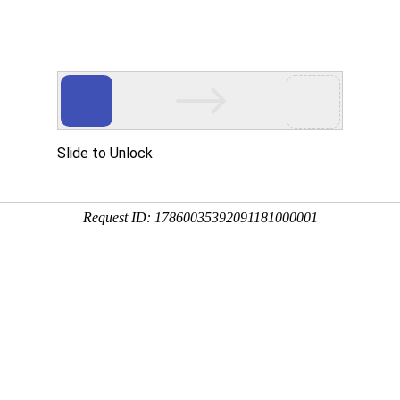
用
禽/鸡用
牛羊用
水产用
快问快答
口蹄神针
分享到：
QQ空间
微信
新浪微博
腾讯微博
QQ好友
厂家名称：香港亚欣国际药业有限公司
进入
包装规格：20ml/瓶×2瓶/盒×30盒/件
剂型：水针
产品类别：猪产品