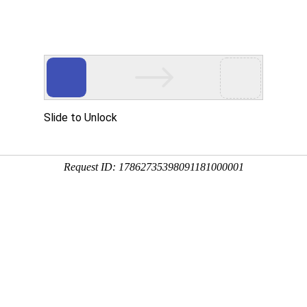
用
禽/鸡用
牛羊用
水产用
快问快答
安乃近
分享到：
QQ空间
微信
新浪微博
腾讯微博
QQ好友
厂家名称：上海牧远动物药业有限公司
进入
包装规格：100g/袋×10袋/桶
剂型：可溶性粉
产品类别：禽/鸡产品