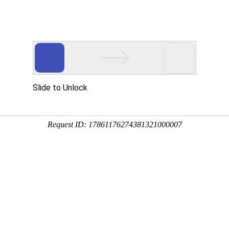
用
禽/鸡用
牛羊用
水产用
快问快答
狐貂肺速清
分享到：
QQ空间
微信
新浪微博
腾讯微博
QQ好友
厂家名称：辽宁瑞达隆生物科技有限公司
进
包装规格： 100g/袋×10袋/桶×8桶/件
剂型：预混剂
产品类别：特养产品