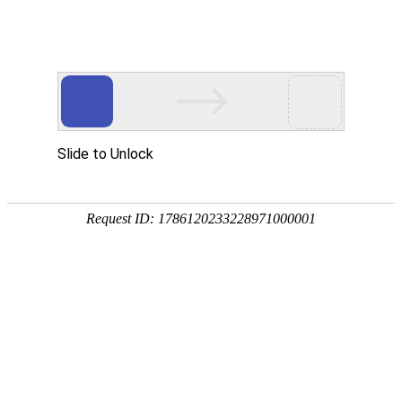
畜/猪用
首 页
按疾病查产品 >
·家畜类：仔猪 母猪 生猪
·禽病类: 鸡 鸭 鹅 鸽子
·大牲畜类: 牛 羊 鹿 马
·兔类 ： 獭兔 肉兔
·毛皮类：狐 貂 貉
·宠物类：猫 狗
·水产类：鱼 虾 贝