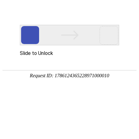
畜/猪用
首 页
按疾病查产品 >
·家畜类：仔猪 母猪 生猪
·禽病类: 鸡 鸭 鹅 鸽子
·大牲畜类: 牛 羊 鹿 马
·兔类 ： 獭兔 肉兔
·毛皮类：狐 貂 貉
·宠物类：猫 狗
·水产类：鱼 虾 贝