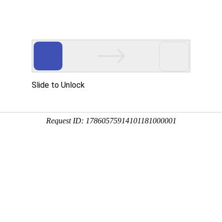
用
禽/鸡用
牛羊用
水产用
快问快答
进口鱼粉
分享到：
QQ空间
微信
新浪微博
腾讯微博
QQ好友
厂家名称：辽宁瑞达隆生物科技有限公司
进
包装规格：【包装规格】500g/袋
剂型：散剂
产品类别：猪产品