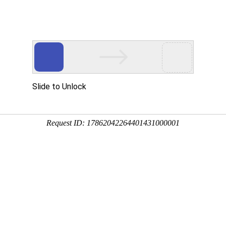
热门搜索：
口服液
粉针
水针
可溶性粉
散剂
溶液剂
预混剂
兽药
药
禽/鸡药
牛羊药
狐貂药
水产药
七清败毒颗粒
分享到：
QQ空间
微信
新浪微博
腾讯微博
QQ好友
厂家名称：上海牧尔康生物科技有限公司
进
包装规格：100g/袋×10袋/桶
剂型：颗粒剂
产品类别：禽/鸡产品