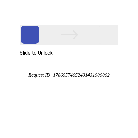
用
禽/鸡用
牛羊用
水产用
快问快答
混合感染组合***恩诺沙星注射液
分享到：
QQ空间
微信
新浪微博
腾讯微博
QQ好友
厂家名称：新时代动物药业有限公司
进入该
包装规格：10ml/支*10支/盒
剂型：水针
产品类别：猪产品