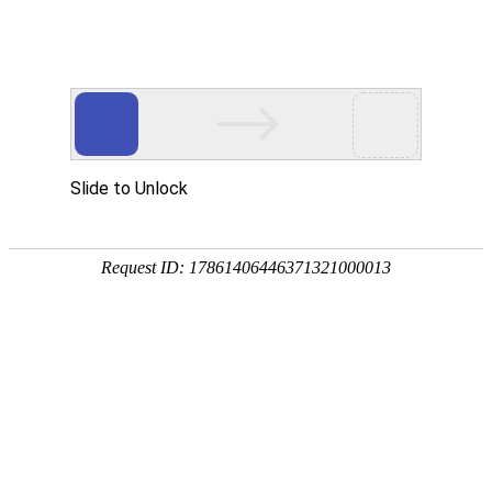
畜/猪用
首 页
按疾病查产品 >
·家畜类：仔猪 母猪 生猪
·禽病类: 鸡 鸭 鹅 鸽子
·大牲畜类: 牛 羊 鹿 马
·兔类 ： 獭兔 肉兔
·毛皮类：狐 貂 貉
·宠物类：猫 狗
·水产类：鱼 虾 贝