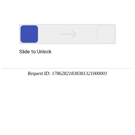
畜/猪用
首 页
按疾病查产品 >
·家畜类：仔猪 母猪 生猪
·禽病类: 鸡 鸭 鹅 鸽子
·大牲畜类: 牛 羊 鹿 马
·兔类 ： 獭兔 肉兔
·毛皮类：狐 貂 貉
·宠物类：猫 狗
·水产类：鱼 虾 贝