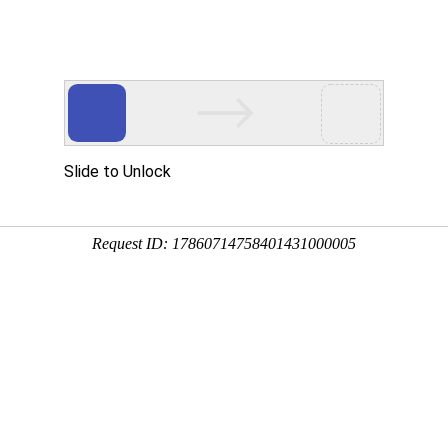
用
禽/鸡用
牛羊用
水产用
快问快答
健胃增食散（健胃促消化首选产
分享到：
QQ空间
微信
新浪微博
腾讯微博
QQ好友
厂家名称：美国凯德生物科技有限公司
进入
包装规格：1000g/袋
剂型：散剂
产品类别：牛羊产品