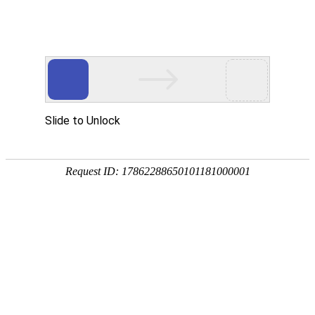
畜/猪用
首 页
按疾病查产品 >
·家畜类：仔猪 母猪 生猪
·禽病类: 鸡 鸭 鹅 鸽子
·大牲畜类: 牛 羊 鹿 马
·兔类 ： 獭兔 肉兔
·毛皮类：狐 貂 貉
·宠物类：猫 狗
·水产类：鱼 虾 贝