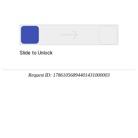
畜/猪用
首 页
按疾病查产品 >
·家畜类：仔猪 母猪 生猪
·禽病类: 鸡 鸭 鹅 鸽子
·大牲畜类: 牛 羊 鹿 马
·兔类 ： 獭兔 肉兔
·毛皮类：狐 貂 貉
·宠物类：猫 狗
·水产类：鱼 虾 贝