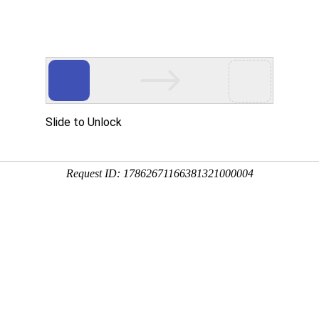
用
禽/鸡用
牛羊用
水产用
快问快答
腺胃康肽--腺胃炎
分享到：
QQ空间
微信
新浪微博
腾讯微博
QQ好友
厂家名称：新时代动物药业有限公司
进入该
包装规格：100g/袋/盒
剂型：散剂
产品类别：禽/鸡产品