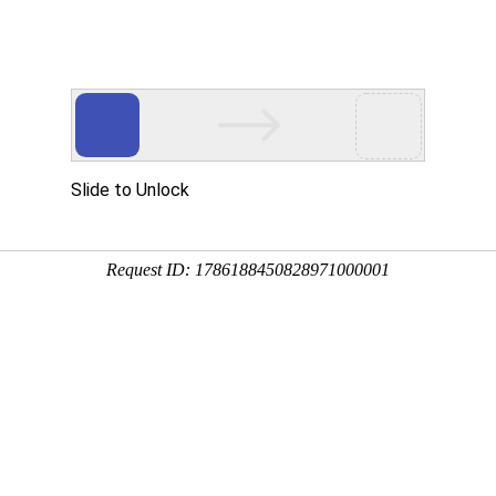
用
禽/鸡用
牛羊用
水产用
快问快答
新康必得--抗病毒无抗
分享到：
QQ空间
微信
新浪微博
腾讯微博
QQ好友
厂家名称：新时代动物药业有限公司
进入该
包装规格：100g/袋/盒
剂型：预混剂
产品类别：禽/鸡产品