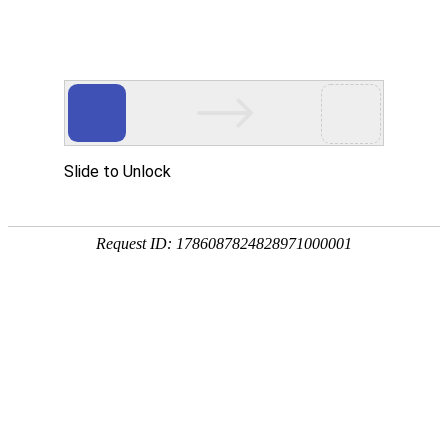
畜/猪用
首 页
按疾病查产品 >
·家畜类：仔猪 母猪 生猪
·禽病类: 鸡 鸭 鹅 鸽子
·大牲畜类: 牛 羊 鹿 马
·兔类 ： 獭兔 肉兔
·毛皮类：狐 貂 貉
·宠物类：猫 狗
·水产类：鱼 虾 贝