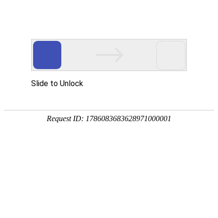
畜/猪用
首 页
按疾病查产品 >
·家畜类：仔猪 母猪 生猪
·禽病类: 鸡 鸭 鹅 鸽子
·大牲畜类: 牛 羊 鹿 马
·兔类 ： 獭兔 肉兔
·毛皮类：狐 貂 貉
·宠物类：猫 狗
·水产类：鱼 虾 贝