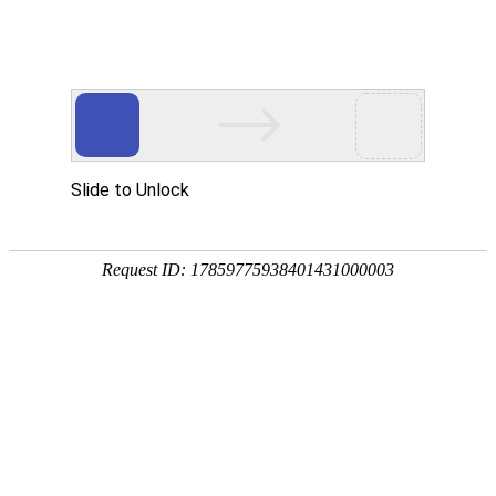
畜/猪用
首 页
按疾病查产品 >
·家畜类：仔猪 母猪 生猪
·禽病类: 鸡 鸭 鹅 鸽子
·大牲畜类: 牛 羊 鹿 马
·兔类 ： 獭兔 肉兔
·毛皮类：狐 貂 貉
·宠物类：猫 狗
·水产类：鱼 虾 贝