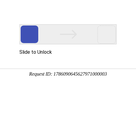
用
禽/鸡用
牛羊用
水产用
快问快答